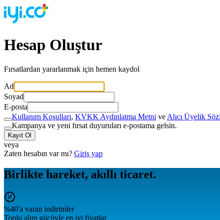
Hesap Oluştur
Fırsatlardan yararlanmak için hemen kaydol
Ad
Soyad
E-posta
Kullanım Koşulları
,
KVKK Aydınlatma Metni
ve
Alıcı Üyelik Söz
Kampanya ve yeni fırsat duyuruları e-postama gelsin.
Kayıt Ol
veya
Zaten hesabın var mı?
Giriş yap
Birlikte hareket, akıllı ticaret.
%40'a varan indirimler
Toplu alım gücüyle en iyi fiyatlar