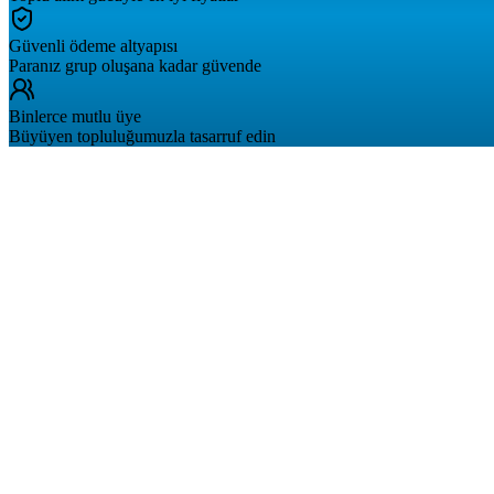
Güvenli ödeme altyapısı
Paranız grup oluşana kadar güvende
Binlerce mutlu üye
Büyüyen topluluğumuzla tasarruf edin