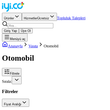
Topluluk Talepleri
Ürünler
Hizmetler
Ücretsiz
Giriş Yap
Üye Ol
Menüyü aç
Anasayfa
Vasıta
Otomobil
Otomobil
Filtrele
Sırala:
Filtreler
Fiyat Aralığı