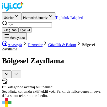
Topluluk Talepleri
Ürünler
Hizmetler
Ücretsiz
Giriş Yap
Üye Ol
Menüyü aç
Anasayfa
Hizmetler
Güzellik & Bakım
Bölgesel
Zayıflama
Bölgesel Zayıflama
Bu kategoride avantaj bulunamadı
Seçtiğiniz konumda aktif teklif yok. Farklı bir il/ilçe deneyin veya
daha sonra tekrar kontrol edin.