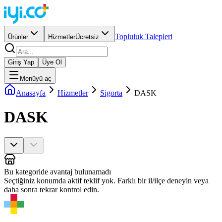
Topluluk Talepleri
Ürünler
Hizmetler
Ücretsiz
Giriş Yap
Üye Ol
Menüyü aç
Anasayfa
Hizmetler
Sigorta
DASK
DASK
Bu kategoride avantaj bulunamadı
Seçtiğiniz konumda aktif teklif yok. Farklı bir il/ilçe deneyin veya
daha sonra tekrar kontrol edin.