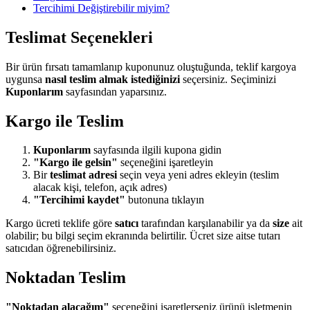
Tercihimi Değiştirebilir miyim?
Teslimat Seçenekleri
Bir ürün fırsatı tamamlanıp kuponunuz oluştuğunda, teklif kargoya
uygunsa
nasıl teslim almak istediğinizi
seçersiniz. Seçiminizi
Kuponlarım
sayfasından yaparsınız.
Kargo ile Teslim
Kuponlarım
sayfasında ilgili kupona gidin
"Kargo ile gelsin"
seçeneğini işaretleyin
Bir
teslimat adresi
seçin veya yeni adres ekleyin (teslim
alacak kişi, telefon, açık adres)
"Tercihimi kaydet"
butonuna tıklayın
Kargo ücreti teklife göre
satıcı
tarafından karşılanabilir ya da
size
ait
olabilir; bu bilgi seçim ekranında belirtilir. Ücret size aitse tutarı
satıcıdan öğrenebilirsiniz.
Noktadan Teslim
"Noktadan alacağım"
seçeneğini işaretlerseniz ürünü işletmenin