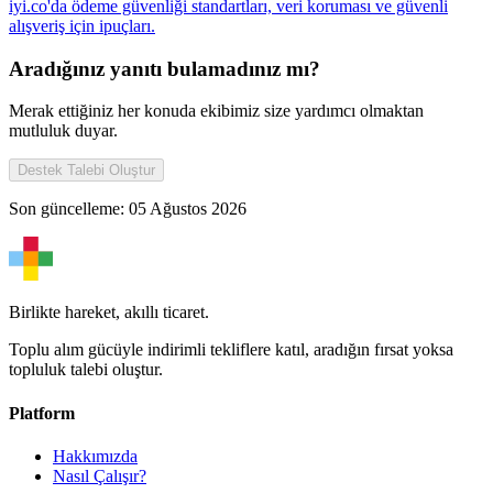
iyi.co'da ödeme güvenliği standartları, veri koruması ve güvenli
alışveriş için ipuçları.
Aradığınız yanıtı bulamadınız mı?
Merak ettiğiniz her konuda ekibimiz size yardımcı olmaktan
mutluluk duyar.
Destek Talebi Oluştur
Son güncelleme:
05 Ağustos 2026
Birlikte hareket, akıllı ticaret.
Toplu alım gücüyle indirimli tekliflere katıl, aradığın fırsat yoksa
topluluk talebi oluştur.
Platform
Hakkımızda
Nasıl Çalışır?